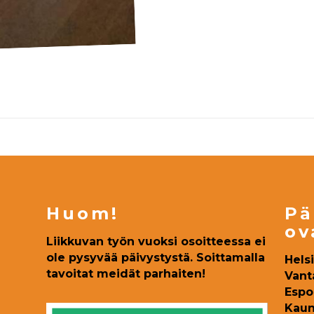
Huom!
Pä
ov
Liikkuvan työn vuoksi osoitteessa ei
ole pysyvää päivystystä. Soittamalla
Hels
tavoitat meidät parhaiten!
Vant
Espo
Kaun