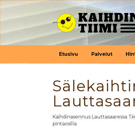
Etusivu
Palvelut
Hin
Sälekaiht
Lauttasaar
Kaihdinasennus Lauttasaaressa Tiir
pintaosilla.