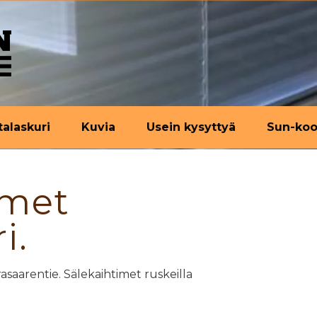
talaskuri
Kuvia
Usein kysyttyä
Sun-koo
imet
i.
asaarentie. Sälekaihtimet ruskeilla