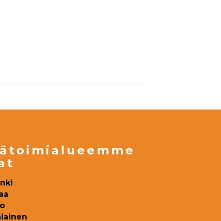
ätoimialueemme
at
inki
aa
o
iainen