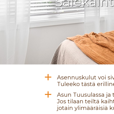
Sälekaiht
a
Asennuskulut voi si
Tuleeko tästä erilli
a
Asun Tuusulassa ja 
Jos tilaan teiltä ka
jotain ylimääräisiä k