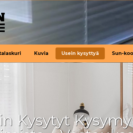
talaskuri
Kuvia
Usein kysyttyä
Sun-koo
in Kysytyt Kysymy