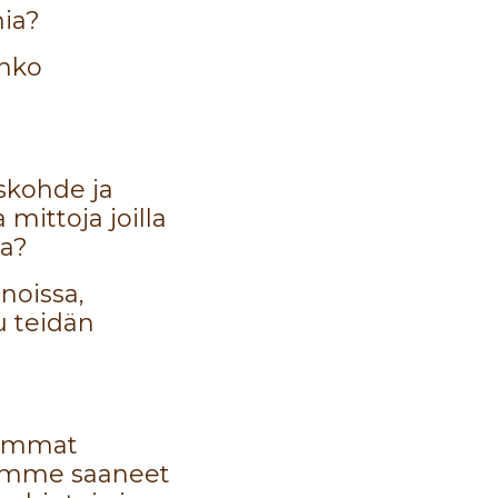
mia?
Onko
skohde ja
mittoja joilla
ia?
nnoissa,
u teidän
eimmat
lemme saaneet