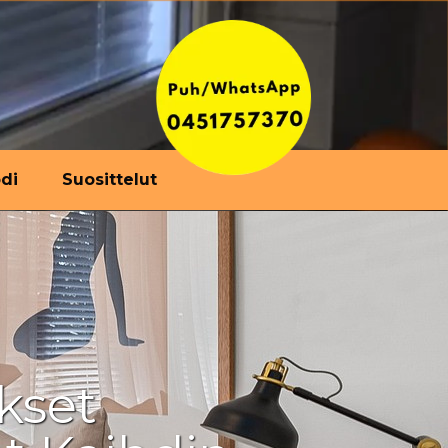
di
Suosittelut
kset