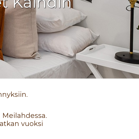
et Kaihdin
nyksiin.
n Meilahdessa.
matkan vuoksi