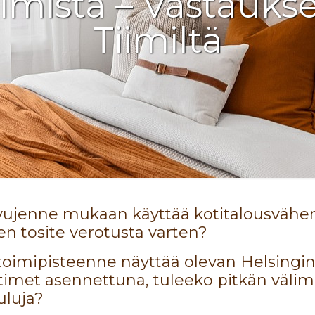
imista – Vastauks
Tiimiltä
vujenne mukaan käyttää kotitalousvähen
nen tosite verotusta varten?
toimipisteenne näyttää olevan Helsingi
ihtimet asennettuna, tuleeko pitkän väli
uluja?