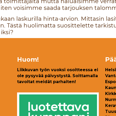
ta toimittajalta mutta haluaisimme verrat
Miten voisimme saada tarjouksen talomm
an laskurilla hinta-arvion. Mittasin lasi
in. Tästä huolimatta suosittelette tarkis
iksi?
Huom!
Pä
Liikkuvan työn vuoksi osoitteessa ei
Hels
ole pysyvää päivystystä. Soittamalla
Vant
tavoitat meidät parhaiten!
Espo
Kaun
Kir
Nurm
Kera
Tuus