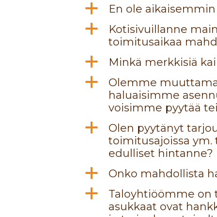
a
En ole aikaisemmin t
a
Kotisivuillanne main
toimitusaikaa mahdo
a
Minkä merkkisiä ka
a
Olemme muuttamass
haluaisimme asennutt
voisimme pyytää tei
a
Olen pyytänyt tarjou
toimitusajoissa ym. 
edulliset hintanne?
a
Onko mahdollista h
a
Taloyhtiöömme on t
asukkaat ovat hank