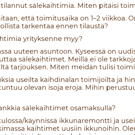
ilannut sälekaihtimia. Miten pitäisi toi
itaan, että toimitusaika on 1–2 viikkoa. 
llista tarkentaa ennen tilausta?
ihtimia yrityksenne myy?
a uuteen asuntoon. Kyseessä on uudi
aa sälekaihtimet. Meillä ei ole tarkkoja 
ltä tarjouksen. Miten meidän tulisi toim
ksia useilta kaihdinalan toimijoilta ja hi
tuntuu olevan isoja eroja. Mihin perustu
ankkia sälekaihtimet osamaksulla?
ulossa/käynnissä ikkunaremontti ja us
kimassa kaihtimet uusiin ikkunoihin. O