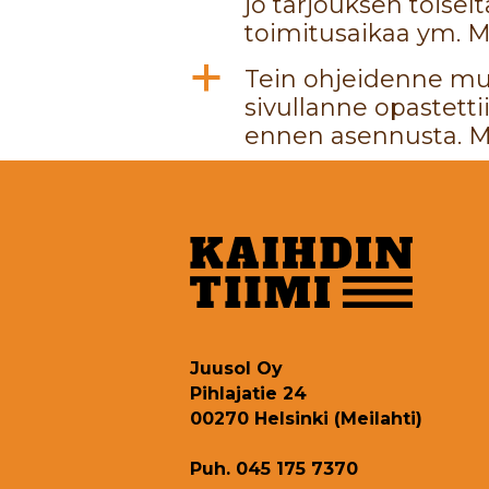
jo tarjouksen toisel
toimitusaikaa ym. 
a
Tein ohjeidenne muka
sivullanne opastetti
ennen asennusta. M
Juusol Oy
Pihlajatie 24
00270 Helsinki (Meilahti)
Puh. 045 175 7370