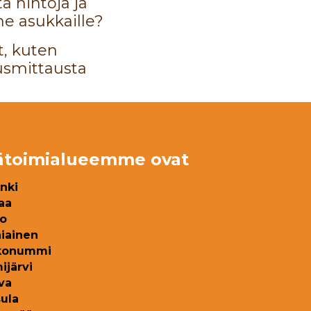
a hintoja ja
e asukkaille?
t, kuten
tusmittausta
ätoimialueemme ovat
inki
aa
o
iainen
kkonummi
ijärvi
va
ula