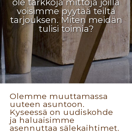
ole tarkkoja mittoja joilla
voisimme pyytää teiltä
tarjouksen. Miten meidän
tulisi toimia?
Olemme muuttamassa
uuteen asuntoon.
Kyseessä on uudiskohde
ja haluaisimme
asennuttaa sälekaihtimet.