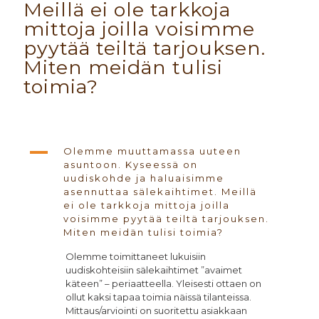
Meillä ei ole tarkkoja
mittoja joilla voisimme
pyytää teiltä tarjouksen.
Miten meidän tulisi
toimia?
A
Olemme muuttamassa uuteen
asuntoon. Kyseessä on
uudiskohde ja haluaisimme
asennuttaa sälekaihtimet. Meillä
ei ole tarkkoja mittoja joilla
voisimme pyytää teiltä tarjouksen.
Miten meidän tulisi toimia?
Olemme toimittaneet lukuisiin
uudiskohteisiin sälekaihtimet ”avaimet
käteen” – periaatteella. Yleisesti ottaen on
ollut kaksi tapaa toimia näissä tilanteissa.
Mittaus/arviointi on suoritettu asiakkaan