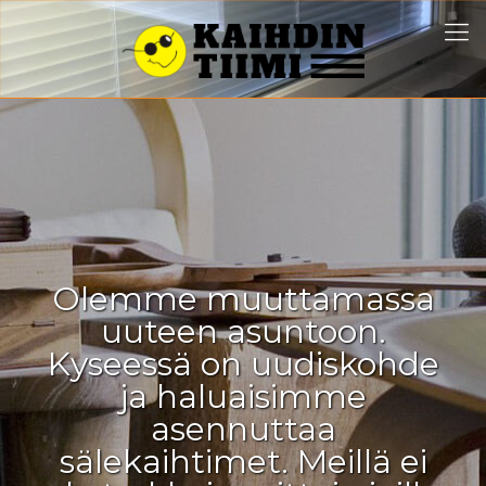
Olemme muuttamassa
uuteen asuntoon.
Kyseessä on uudiskohde
ja haluaisimme
asennuttaa
sälekaihtimet. Meillä ei