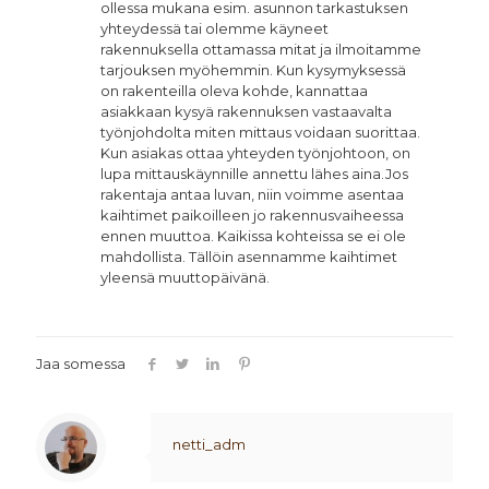
ollessa mukana esim. asunnon tarkastuksen
yhteydessä tai olemme käyneet
rakennuksella ottamassa mitat ja ilmoitamme
tarjouksen myöhemmin. Kun kysymyksessä
on rakenteilla oleva kohde, kannattaa
asiakkaan kysyä rakennuksen vastaavalta
työnjohdolta miten mittaus voidaan suorittaa.
Kun asiakas ottaa yhteyden työnjohtoon, on
lupa mittauskäynnille annettu lähes aina.Jos
rakentaja antaa luvan, niin voimme asentaa
kaihtimet paikoilleen jo rakennusvaiheessa
ennen muuttoa. Kaikissa kohteissa se ei ole
mahdollista. Tällöin asennamme kaihtimet
yleensä muuttopäivänä.
Jaa somessa
netti_adm